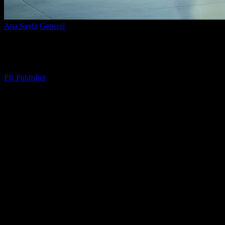
Ana Sayfa
General
Elektrikli Araçlar: Geleceğin Mobilitesi
Elektrikli Araçlar: Geleceğin Mobilitesi
Yazar
PR Publisher
-
Şubat 27, 2026
356
Elektrikli Araçların Yükselişi
Son yıllarda elektrikli araçlar, otomobil endüstrisinde bir devrim
yapmakta ve geleneksel yakıtlı araçların yerini almaya
başarmaktadır. Bu teknolojinin gelişmesi, çevre dostu ve
sürdürülebilir ulaşım çözümleri aranırken, büyük bir ilgi
görmektedir. Elektrikli araçlar, düşük emisyonlar, düşük işletme
maliyetleri ve gelişmiş teknoloji ile kullanıcılarına birçok avantaj
sunmaktadır.
Elektrikli Araçların Avantajları