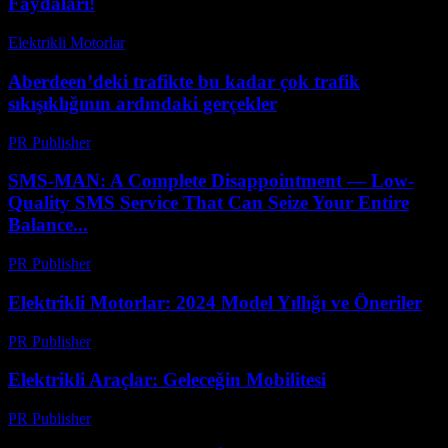
Faydaları!
Elektrikli Motorlar
-
Ağustos 23, 2025
Aberdeen’deki trafikte bu kadar çok trafik
sıkışıklığının ardındaki gerçekler
PR Publisher
-
Mart 22, 2026
SMS-MAN: A Complete Disappointment — Low-
Quality SMS Service That Can Seize Your Entire
Balance...
PR Publisher
-
Mart 26, 2026
Elektrikli Motorlar: 2024 Model Yıllığı ve Öneriler
PR Publisher
-
Mart 14, 2026
Elektrikli Araçlar: Geleceğin Mobilitesi
PR Publisher
-
Şubat 17, 2026