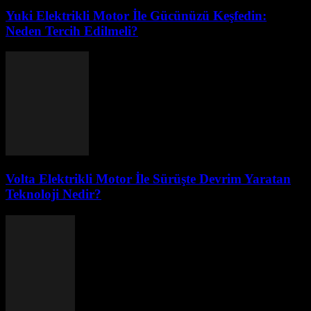
Yuki Elektrikli Motor İle Gücünüzü Keşfedin:
Neden Tercih Edilmeli?
Volta Elektrikli Motor İle Sürüşte Devrim Yaratan
Teknoloji Nedir?