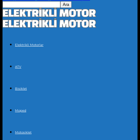
Elektrikli Motorlar
ATV
Bisiklet
Moped
Motosiklet