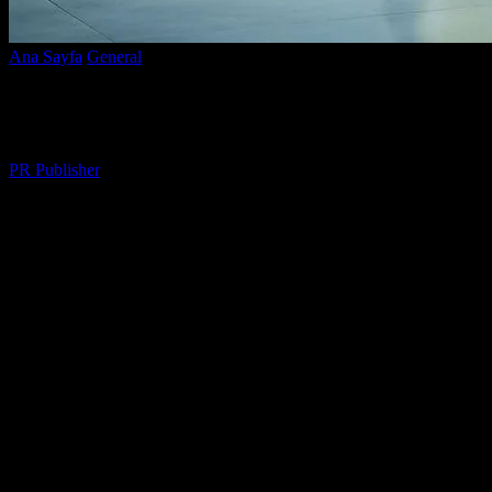
Ana Sayfa
General
Elektrikli Araçlar: Geleceğin Mobilitesi
Elektrikli Araçlar: Geleceğin Mobilitesi
Yazar
PR Publisher
-
Şubat 23, 2026
244
Elektrikli Araçların Yükselişi
Son yıllarda, elektrikli araçlar otomobil endüstrisinde bir devrim
yaratmıştır. Düşük emisyonlar, verimlilik ve yenilenebilir enerji
kaynaklarının kullanımı, bu teknolojinin popülerliğini artırmaktadır.
Elektrikli araçlar, geleneksel içten yanmalı motorlu araçlara karşı bir
alternatif olarak görülmektedir. Bu makalede, elektrikli araçların
avantajları, teknolojileri ve geleceği hakkında detaylı bilgiler
vereceğiz.
Elektrikli Araçların Avantajları