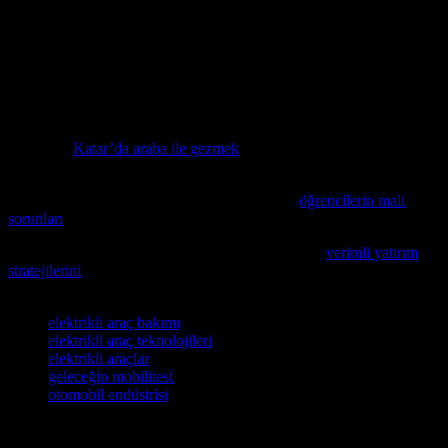
teknolojileri ve geleceği hakkında bilgi sahibi olmak önemlidir.
Elektrikli araçların kullanımı, çevreye zarar vermemek ve hava
kalitesini iyileştirmek için önemli bir adımdır. Gelecekte, elektrikli
araçların kullanımı daha da yaygınlaşacak ve otomobil endüstrisi,
elektrikli araçların geliştirilmesi için daha fazla yatırım yapacaktır.
Eğer arabanızla seyahat etmeyi planlıyorsanız, Katar’ın geleneksel
ve modern yönlerini keşfedebileceğiniz bir makaleyi mutlaka
inceleyin:
Katar’da araba ile gezmek
.
Öğrencilerin finansal zorluklarla başa çıkma yolunda size nasıl
yardımcı olabileceğimizi öğrenmek isterseniz,
öğrencilerin mali
sorunları
konusunu inceleyin.
Otomotiv sektöründe yatırım yapmak istiyorsanız,
verimli yatırım
stratejilerini
inceleyin ve sektördeki en iyi fırsatları kaçırmayın.
Etiketler
elektrikli araç bakımı
elektrikli araç teknolojileri
elektrikli araçlar
geleceğin mobilitesi
otomobil endüstrisi