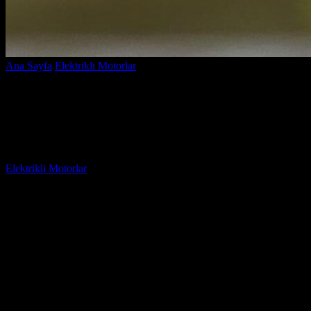
Ana Sayfa
Elektrikli Motorlar
Elektrikli Ağaç Motoru ile Bahçenizi
Nasıl Güçlendirebilirsiniz?
Elektrikli Ağaç Motoru ile Bahçenizi
Nasıl Güçlendirebilirsiniz?
Yazar
Elektrikli Motorlar
-
Ağustos 13, 2025
339
Bahçenizi güzelleştirmek ve yeşil alanlarınızı güçlendirmek için
doğru araçları kullanmak hayati önem taşır.
Elektrikli ağaç motoru
ile bahçenizi nasıl güçlendirebileceğinizi biliyor musunuz? Bu
yazıda, elektrikli ağaç motorunun sunduğu avantajları keşfedecek,
bahçenizin bakımını kolaylaştıracak ipuçları vereceğiz. Bahçenizde
kesilmesi gereken ağaçlar, budanması gereken çalılar veya sadece
şekil vermek istediğiniz bitkiler varsa, elektrikli ağaç motoru size