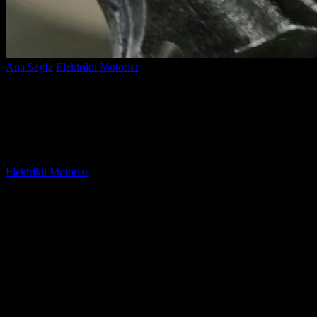
Ana Sayfa
Elektrikli Motorlar
Motor Fiyatları Elektrikli: Geleceğin
Ulaşımına Hazır Mı?
Motor Fiyatları Elektrikli: Geleceğin
Ulaşımına Hazır Mı?
Yazar
Elektrikli Motorlar
-
Ağustos 23, 2025
998
Motor Fiyatları Elektrikli: Geleceğin Ulaşımına Hazır Mı?
başlıklı bu yazıda, elektrikli motorların fiyatları ve bu yeni ulaşım
biçiminin geleceği hakkında derinlemesine bir inceleme yapacağız.
Günümüzde,
elektrikli motor fiyatları
giderek daha fazla ilgi
görüyor ve bu durum, çevre dostu ulaşım alternatiflerinin
yaygınlaşmasına olanak sağlıyor. Peki, gerçekten elektrikli motor
satın almayı düşünenler için bu fiyatlar uygun mu? Elektrikli