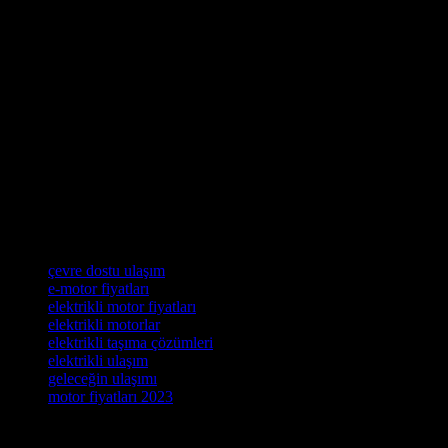
Elektrikli motor fiyatları, son yıllarda hem teknolojik gelişmeler hem
de çevresel kaygılar nedeniyle önemli bir değişim göstermiştir. Farklı
markaların sunduğu çeşitli modeller, fiyat aralıklarını etkileyen
önemli faktörler arasında yer almaktadır. Performans, batarya ömrü
ve tasarım gibi unsurlar, kullanıcıların tercihlerini şekillendirmekte
ve bu durumda fiyatları doğrudan etkilemektedir. Ayrıca, devlet
teşvikleri ve şarj altyapısının gelişimi, elektrikli motorların daha
erişilebilir hale gelmesine katkı sağlamaktadır. Sonuç olarak,
elektrikli motor satın almayı düşünenlerin, ihtiyaçlarına en uygun
modeli seçerken fiyatları ve özellikleri dikkatlice değerlendirmeleri
önemlidir. Elektrikli motorların sunduğu avantajlardan yararlanmak
ve sürdürülebilir bir ulaşım seçeneği için şimdi harekete geçin; kendi
elektriğinizi üretip, çevre dostu bir yolculuğa başlayın!
Etiketler
çevre dostu ulaşım
e-motor fiyatları
elektrikli motor fiyatları
elektrikli motorlar
elektrikli taşıma çözümleri
elektrikli ulaşım
geleceğin ulaşımı
motor fiyatları 2023