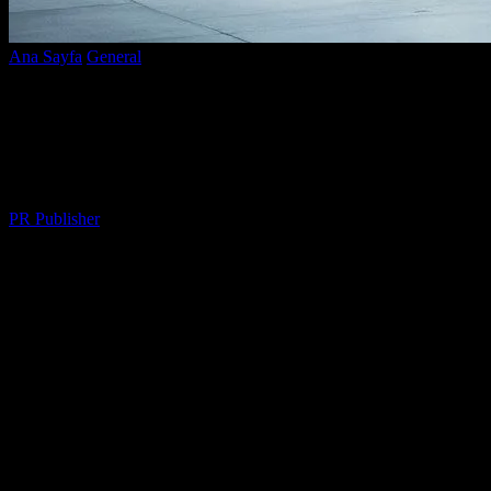
Ana Sayfa
General
Elektrikli Araçlar: Gelecek Çevre Dostu
Taşımacılığa Doğru Adım
Elektrikli Araçlar: Gelecek Çevre Dostu
Taşımacılığa Doğru Adım
Yazar
PR Publisher
-
Şubat 26, 2026
234
Elektrikli Araçların Popülerliği
Son yıllarda elektrikli araçlar, geleneksel yakıtlı araçlara alternatif
olarak giderek daha fazla ilgi görmektedir. Bu trend, çevre endişeleri
artarken, teknolojinin gelişmesiyle birlikte daha hızlı bir şekilde
yaygınlaşmaktadır. Elektrikli araçlar, emisyonları düşük ve enerji
verimliliği yüksek olması nedeniyle, hem kullanıcıları hem de
çevreye fayda sağlamaktadır.