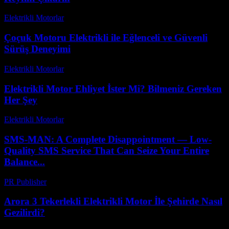
Elektrikli Motorlar
-
Ağustos 18, 2025
Çoçuk Motoru Elektrikli ile Eğlenceli ve Güvenli
Sürüş Deneyimi
Elektrikli Motorlar
-
Ağustos 23, 2025
Elektrikli Motor Ehliyet İster Mi? Bilmeniz Gereken
Her Şey
Elektrikli Motorlar
-
Ağustos 12, 2025
SMS-MAN: A Complete Disappointment — Low-
Quality SMS Service That Can Seize Your Entire
Balance...
PR Publisher
-
Mart 26, 2026
Arora 3 Tekerlekli Elektrikli Motor İle Şehirde Nasıl
Gezilirdi?