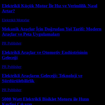
Elektrikli Küçük Motor İle Hız ve Verimlilik Nasıl
Artar?
Elektrikli Motorlar
-
Ağustos 17, 2025
Mekanik Araçlar İçin Doğrudan Yol Tarifi: Modern
Araçlar ve Peta Uygulamaları
PR Publisher
-
Mart 13, 2026
Elektrikli Araçlar ve Otomotiv Endüstrisinin
Geleceği
PR Publisher
-
Şubat 28, 2026
Elektrikli Araçların Geleceği: Teknoloji ve
Sürdürülebilirlik
PR Publisher
-
Mart 1, 2026
5000 Watt Elektrikli Bisiklet Motoru ile Hızın
Keyfini Çıkarın