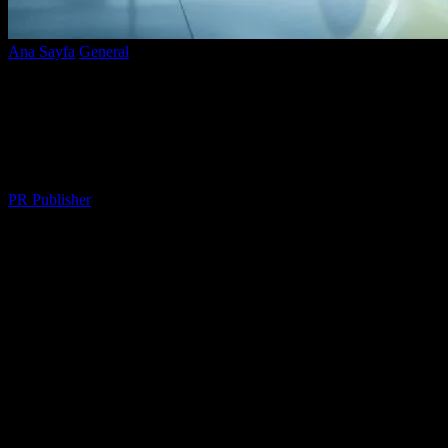
Ana Sayfa
General
Elektrikli Araçların Geleceği: Teknoloji ve
Yatırımlar
Elektrikli Araçların Geleceği: Teknoloji
ve Yatırımlar
Yazar
PR Publisher
-
Şubat 21, 2026
218
Elektrikli Araçlar Nedir?
Elektrikli araçlar, geleneksel yakıtlı motorlar yerine elektrik motorları
kullanan araçlardır. Bu araçlar, çevre dostu ve daha verimli bir
alternatif sunmaktadır. Elektrikli araçlar, batarya teknolojisindeki
gelişmelerle birlikte giderek daha popüler hale gelmektedir. Bu
araçlar, emisyonları düşük ve enerji tüketimini optimize eden
özelliklere sahiptir.