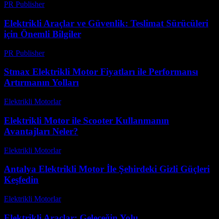
PR Publisher
-
Şubat 20, 2026
Elektrikli Araçlar ve Güvenlik: Teslimat Sürücüleri
için Önemli Bilgiler
PR Publisher
-
Şubat 19, 2026
Stmax Elektrikli Motor Fiyatları ile Performansı
Artırmanın Yolları
Elektrikli Motorlar
-
Ağustos 23, 2025
Elektrikli Motor ile Scooter Kullanmanın
Avantajları Neler?
Elektrikli Motorlar
-
Ağustos 18, 2025
Antalya Elektrikli Motor İle Şehirdeki Gizli Güçleri
Keşfedin
Elektrikli Motorlar
-
Ağustos 21, 2025
Elektrikli Araçlar: Geleceğin Yolu