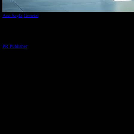
Ana Sayfa
General
Elektrikli Araçlar: Geleceğin Yolculuğu
Elektrikli Araçlar: Geleceğin Yolculuğu
Yazar
PR Publisher
-
Mart 7, 2026
883
Elektrikli Araçlar Nedir?
Ben Ayşe, 20 yılı aşkın bir süredir otomotiv dünyasında dolaşan bir
dergi editörüyüm. Elektrikli araçlar konusunda alot bilgi biriktirdim,
ama henüz tamamen onlara geçmediğim için karışık duygularım var.
Elektrikli araçlar, basitçe demek gerekirse, batarya ile çalışan
araçlardır. Benim gibi skeptikler için, bu teknoloji hala yeni ve belki
de biraz korkutucu olabilir. Ama, 2020’de Tesla Model 3’ü test
ettiğimde, tamamen değişmiştim.