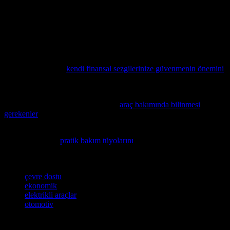
Hakkımda:
Ben Ayşe, 20 yılı aşkın bir süredir otomotiv dünyasında
dolaşan bir dergi editörüyüm. Elektrikli araçlar konusunda alot bilgi
biriktirdim, ama henüz tamamen onlara geçmediğim için karışık
duygularım var. Elektrikli araçlar hakkında daha fazla bilgi almak
isterseniz, bana yazın, iletişime geçin.
Otomobil bakımı ve finansal kararlarınızda daha bilinçli adımlar
atmak istiyorsanız,
kendi finansal sezgilerinize güvenmenin önemini
anlatan bu yazıyı incelemenizi öneririz.
Aracınızın bakımını daha verimli ve akıllıca yapmak istiyorsanız,
zaman ve para kaybetmemeniz için
araç bakımında bilinmesi
gerekenler
adlı makalemize göz atmanızı öneririz.
Aracınızın uzun ömürlü ve sorunsuz çalışmasını sağlamak için
tecrübelerle dolu
pratik bakım tüyolarını
keşfetmeniz faydalı
olacaktır.
Etiketler
çevre dostu
ekonomik
elektrikli araçlar
otomotiv