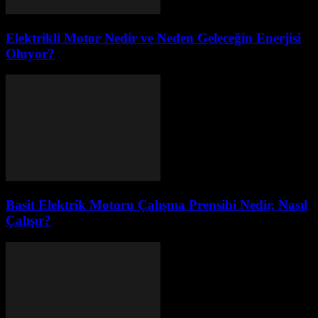
Elektrikli Motor Nedir ve Neden Geleceğin Enerjisi
Oluyor?
Basit Elektrik Motoru Çalışma Prensibi Nedir, Nasıl
Çalışır?