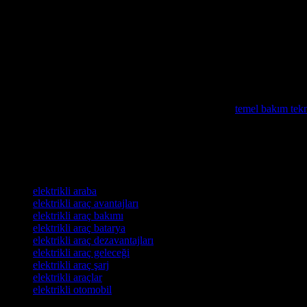
Elektrikli Araçların Bakım İpuçları
Elektrikli araçların bakımı, geleneksel araçlara göre daha basit. Ancak, 
Düzenli Şarj:
Elektrikli araçlarınızı düzenli olarak şarj edere
Batarya Bakımı:
Elektrikli araçlarınızın bataryalarını düzenli 
Soğuk Havalarda Dikkat:
Elektrikli araçlarınızı soğuk havala
Arabanızın verimliliğini ve güvenliğini korumak için
temel bakım tekn
Teknoloji spor dünyasını nasıl dönüştürüyor, otomobil sektöründe de ben
Sporcu performansını arttırmak için kullanılan yöntemlerin gelişimini 
Etiketler
elektrikli araba
elektrikli araç avantajları
elektrikli araç bakımı
elektrikli araç batarya
elektrikli araç dezavantajları
elektrikli araç geleceği
elektrikli araç şarj
elektrikli araçlar
elektrikli otomobil