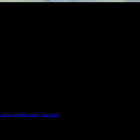
zümleri
naklarını kullanma fikriyle birlikte giderek daha popüler hale geliyor. B
de yaşanan gelişmelerle birlikte daha uzun ömürlü ve daha hızlı şarj olan
nı zamanda kullanıcıların günlük yaşamlarında daha ekonomik bir seçenek
nmalarını ve daha az bakım harcaması yapmalarını sağlıyor.
st news updates today summary
sitesini ziyaret edebilirsiniz. Bu site, el