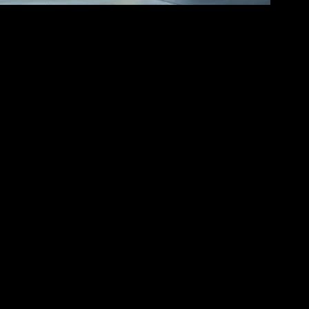
u araçlar, geleneksel içten yanmalı motorlu araçlara göre daha verimli ve
akları sunuyor.
 sunuyor. Elektrikli araçların bakım maliyetleri, geleneksel araçlara
ektrikli araçlar hakkında en güncel gelişmeleri ve haberleri sunuyor.