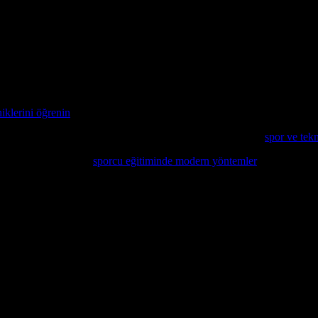
bazı ipuçları takip ederek elektrikli araçlarınızın ömrünü uzatabilir ve p
k batarya ömrünü uzatabilirsiniz. Bataryayı tamamen boşaltmaktan kaçının
olarak bakım yaparak performansınızı artırabilirsiniz. Bataryayı temiz tu
rda kullanırken dikkatli olun. Soğuk havalar, batarya performansını düşü
iklerini öğrenin
, bu şekilde uzun süreli kullanımda sorunsız bir sürüş ya
zer yöntemlerin kullanılması ile ilgili detaylı bilgiler için
spor ve tekn
incelemek isterseniz,
sporcu eğitiminde modern yöntemler
konusunda det