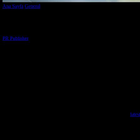
Ana Sayfa
General
Elektrikli Araçlar: Geleceğin Taşınma Çözümleri
Elektrikli Araçlar: Geleceğin Taşınma Çö
Yazar
PR Publisher
-
Mart 1, 2026
421
Elektrikli Araçların Yükselişi
Son yıllarda elektrikli araçlar, çevre dostu ve yenilenebilir enerji kay
çevreye daha az zarar veriyor. Elektrikli araçlar, batarya teknolojisin
Elektrikli araçlar, sadece çevreye olan zararı azaltmakla kalmıyor, ay
göre daha düşük. Bu da kullanıcıların daha uzun süre araçlarını kulla
Elektrikli araçlar konusunda en güncel haberleri takip etmek için
late
Elektrikli Araçların Avantajları