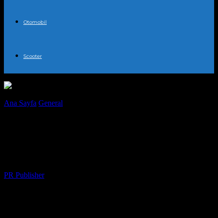
Otomobil
Scooter
Ana Sayfa
General
Elektrikli Araçlar İçin Evrak İşlerini
Kolaylaştıran Dijital Çözümler
Elektrikli Araçlar İçin Evrak İşlerini
Kolaylaştıran Dijital Çözümler
Yazar
PR Publisher
-
Mayıs 8, 2026
470
Elektrikli araçlar, sürdürülebilir şehir yaşamının ve çevreci ulaşımın