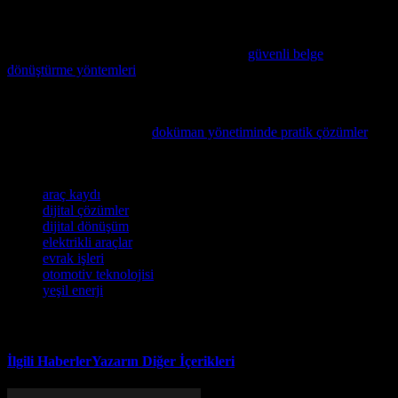
incelemeye değer.
Araç bakımında belgelerin güvenli ve hızlı bir şekilde dijital ortama
aktarılması oldukça önemlidir; bu nedenle,
güvenli belge
dönüştürme yöntemleri
hakkında bilgi sahibi olmanız faydalı
olacaktır.
Otomotiv sektöründe iş akışınızı kolaylaştıracak yenilikleri
keşfetmek isteyenler için,
doküman yönetiminde pratik çözümler
sunan bu makaleyi mutlaka incelemenizi öneriyoruz.
Etiketler
araç kaydı
dijital çözümler
dijital dönüşüm
elektrikli araçlar
evrak işleri
otomotiv teknolojisi
yeşil enerji
İlgili Haberler
Yazarın Diğer İçerikleri