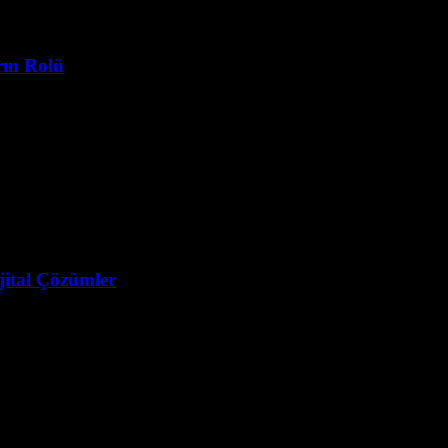
rın Rolü
ijital Çözümler