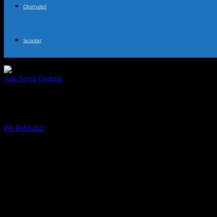
Otomobil
Scooter
Ana Sayfa
General
Elektrikli Araçlar: Geleceğin Yolu mu, yoksa Bir
Elektrikli Araçlar: Geleceğin Yolu mu, yo
Yazar
PR Publisher
-
Mart 7, 2026
461
İlk Deneyimlerim
Birkaç yıl önce, 2018’de, bir arkadaşım olan Ayşe ile birlikte bir elek
saatlik bir yolculuk yaptık. Honestly, başlangıçta biraz endişe duyd