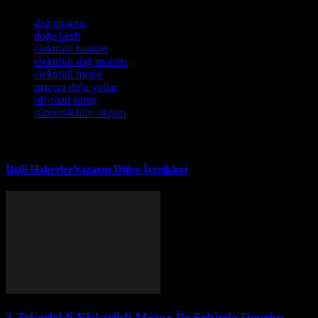
Etiketler
dağ motoru
doğa keşfi
elektrikli bisiklet
elektrikli dağ motoru
elektrikli motor
macera dolu yollar
off-road sürüş
sürdürülebilir ulaşım
İlgili Haberler
Yazarın Diğer İçerikleri
3 Tekerlekli Elektrikli Motor İle Şehirde Devrim