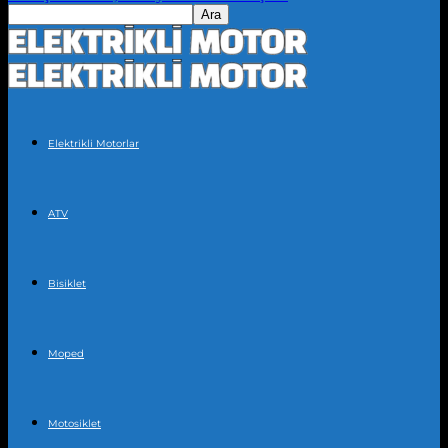
Elektrikli Motorlar
ATV
Bisiklet
Moped
Motosiklet