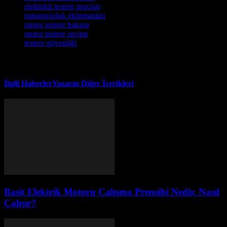
elektrikli testere ipuçları
marangozluk ekipmanları
motor testere bakımı
motor testere seçimi
testere güvenliği
İlgili Haberler
Yazarın Diğer İçerikleri
Basit Elektrik Motoru Çalışma Prensibi Nedir, Nasıl
Çalışır?