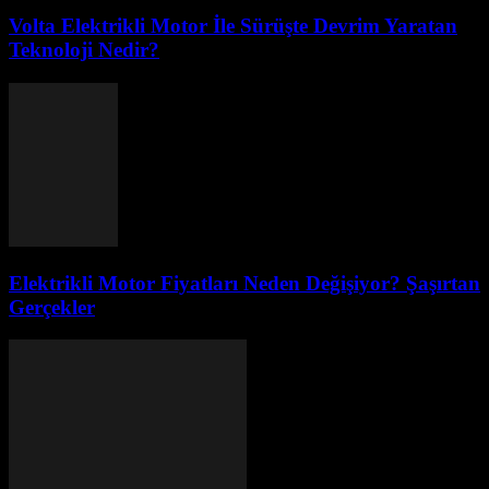
Volta Elektrikli Motor İle Sürüşte Devrim Yaratan
Teknoloji Nedir?
Elektrikli Motor Fiyatları Neden Değişiyor? Şaşırtan
Gerçekler