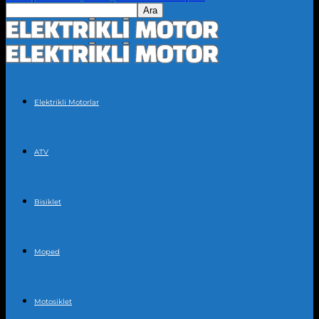
Elektrikli Motorlar
ATV
Bisiklet
Moped
Motosiklet