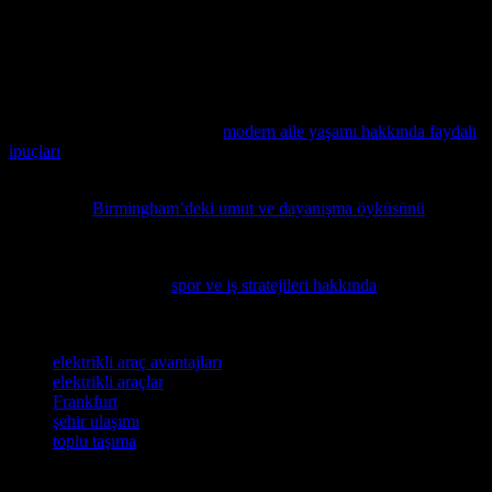
Ayrıca, elektrikli araçlar şehirlerdeki enerji tüketimini de
değiştirmektedir. Çünkü elektrikli araçlar şehirlerdeki enerji
ihtiyacını artırmaktadır. Bu da şehirlerdeki enerji üretimini ve
dağıtımını değiştirmektedir.
Aile dinamikleri ve araba bakımı gibi farklı alanlarda deneyimler
paylaşmak önemli. Bu yüzden
modern aile yaşamı hakkında faydalı
ipuçları
okumayı öneririz.
Topluluk girişimlerinin otomobil endüstrisine olan katkılarını
keşfedin ve
Birmingham’deki umut ve dayanışma öyküsünü
okumakla ilham alın.
Spor ve iş dünyasının birleşiminin otomobil sektörüne nasıl etkisi
olduğunu anlamak için
spor ve iş stratejileri hakkında
detaylı bir
analiz okumayı öneririz.
Etiketler
elektrikli araç avantajları
elektrikli araçlar
Frankfurt
şehir ulaşımı
toplu taşıma