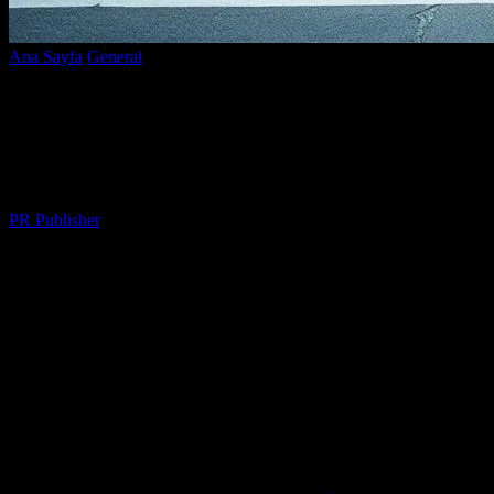
Ana Sayfa
General
Elektrikli Araçlar ve Şehir Ulaşımı: Birbirine
Bağlı Bir İkili
Elektrikli Araçlar ve Şehir Ulaşımı:
Birbirine Bağlı Bir İkili
Yazar
PR Publisher
-
Şubat 21, 2026
232
Elektrikli Araçların Şehir Ulaşımına
Etkisi
Elektrikli araçlar, modern şehir ulaşımında bir devrim yaratmaktadır.
Temiz enerji kullanımı ve düşük emisyonlarıyla çevre dostu bir
seçenek sunarken, şehirlerde trafik ve kirlilik sorunlarını da
azaltmaktadır. Elektrikli araçların artan popülerliği, şehirlerin ulaşım
altyapısına da yeni yatırımlar gerektirmektedir. Bu konuda Frankfurt