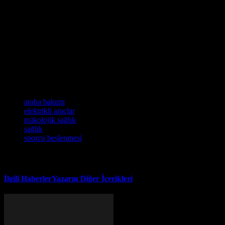
Etmeliyiz?
Elektrikli araç kullanıcıları, psikolojik sağlıklarını korumak için
fiziksel aktivite seviyelerini artırmalı ve sporcu beslenme
tavsiyelerine dikkat etmeli. Ayrıca, düzenli bakım yaparak
arabanızın performansını artırarak, stres seviyelerini azaltabilirsiniz.
Bu nedenle, elektrikli araç kullanıcıları, sağlık ve beslenme
alışkanlıklarına dikkat ederek, daha sağlıklı ve mutlu bir yaşam
tarzını korumalıdır.
Etiketler
araba bakımı
elektrikli araçlar
psikolojik sağlık
sağlık
sporcu beslenmesi
İlgili Haberler
Yazarın Diğer İçerikleri