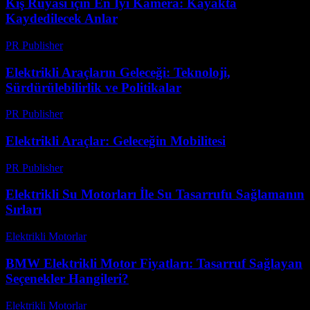
Kış Rüyası için En İyi Kamera: Kayakta
Kaydedilecek Anlar
PR Publisher
-
Mart 23, 2026
Elektrikli Araçların Geleceği: Teknoloji,
Sürdürülebilirlik ve Politikalar
PR Publisher
-
Şubat 25, 2026
Elektrikli Araçlar: Geleceğin Mobilitesi
PR Publisher
-
Şubat 25, 2026
Elektrikli Su Motorları İle Su Tasarrufu Sağlamanın
Sırları
Elektrikli Motorlar
-
Ağustos 13, 2025
BMW Elektrikli Motor Fiyatları: Tasarruf Sağlayan
Seçenekler Hangileri?
Elektrikli Motorlar
-
Ağustos 19, 2025