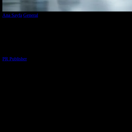
Ana Sayfa
General
Elektrikli Araçlar ve Sağlık: Sporcu Beslenmesi
ve Araba Bakımı
Elektrikli Araçlar ve Sağlık: Sporcu
Beslenmesi ve Araba Bakımı
Yazar
PR Publisher
-
Şubat 22, 2026
237
Elektrikli Araçlar ve Sağlık
Elektrikli araçlar, çevre dostu ve verimli bir seçenek sunmakla
birlikte, sahiplerinin sağlık ve beslenme alışkanlıklarına da etkisi
vardır. Bu makalede, elektrikli araç kullanımının sağlığa olan
etkilerini ve sporcu beslenmesi ile araba bakımının nasıl birbirini
tamamlayabileceğini inceleyeceğiz.