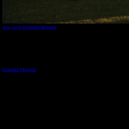
Ana Sayfa
Elektrikli Motorlar
Elektrikli Motor Gaz Kolu Nedir?
İşlevi ve Avantajları Nelerdir?
Elektrikli Motor Gaz Kolu Nedir? İşlevi
ve Avantajları Nelerdir?
Yazar
Elektrikli Motorlar
-
Ağustos 16, 2025
390
Elektrikli Motor Gaz Kolu Nedir? İşlevi ve Avantajları
Nelerdir?
sorusuna yanıt arayan birçok kullanıcı, bu yenilikçi
teknoloji hakkında bilgi sahibi olmak istemektedir. Elektrikli motor
gaz kolu, elektrikli araçların ve motorlu aletlerin performansını
artıran önemli bir bileşendir. Peki, bu gaz kolu tam olarak ne işe
yarar ve hangi avantajları sunar? İşte, bu yazıda
elektrikli motor
gaz kolu
hakkında bilmeniz gereken her şey!