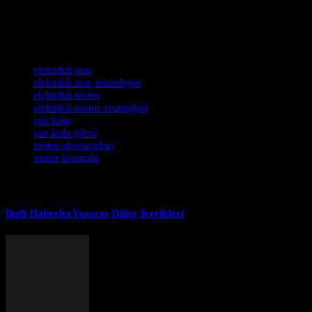
yararlanmak adına önemlidir. Siz de elektrikli motor gaz kolu
hakkında daha fazla bilgi edinmek ve doğru seçimi yapmak için
araştırmalarınıza bugün başlayın!
Etiketler
elektrikli araç
elektrikli araç teknolojisi
elektrikli motor
elektrikli motor avantajları
gaz kolu
gaz kolu işlevi
motor aksesuarları
motor kontrolü
İlgili Haberler
Yazarın Diğer İçerikleri