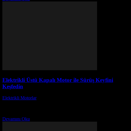
Elektrikli Üstü Kapalı Motor ile Sürüş Keyfini
Keşfedin
Elektrikli Motorlar
-
Ağustos 21, 2025
Elektrikli Üstü Kapalı Motor ile Sürüş Keyfini Keşfedin!
Günümüzün hızla değişen dünyasında, elektrikli üstü kapalı
motorlar, hem çevre dostu özellikleri hem de sundukları eşsiz...
Devamını Oku