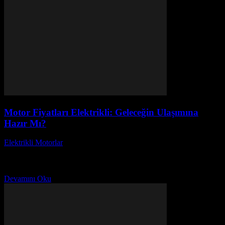
Motor Fiyatları Elektrikli: Geleceğin Ulaşımına
Hazır Mı?
Elektrikli Motorlar
-
Ağustos 23, 2025
Motor Fiyatları Elektrikli: Geleceğin Ulaşımına Hazır Mı? başlıklı
bu yazıda, elektrikli motorların fiyatları ve bu yeni ulaşım biçiminin
geleceği hakkında derinlemesine bir inceleme yapacağız....
Devamını Oku