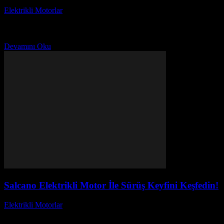
Elektrikli Motorlar
-
Ağustos 21, 2025
Üç Kişilik Elektrikli Motor ile Sürüş Keyfini Keşfedin başlıklı bu
yazıda, elektrikli motorların sunduğu eşsiz deneyimi keşfetmeye
hazır mısınız? Gelişen teknolojiyle birlikte, üç kişilik...
Devamını Oku
Salcano Elektrikli Motor İle Sürüş Keyfini Keşfedin!
Elektrikli Motorlar
-
Ağustos 21, 2025
Salcano Elektrikli Motor İle Sürüş Keyfini Keşfedin! Başlıklı bu
yazıda, Salcano elektrikli motor ile sürüşün getirdiği heyecanı ve