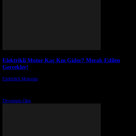
Elektrikli Motor Kaç Km Gider? Merak Edilen
Gerçekler!
Elektrikli Motorlar
-
Ağustos 20, 2025
Elektrikli motorlar, son yıllarda hem çevre dostu özellikleri hem de
düşük işletme maliyetleri sayesinde büyük bir ilgi görmeye başladı.
Peki, elektrikli motor kaç km...
Devamını Oku