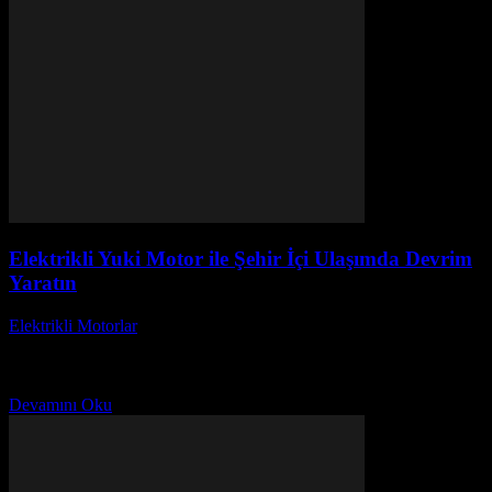
Elektrikli Yuki Motor ile Şehir İçi Ulaşımda Devrim
Yaratın
Elektrikli Motorlar
-
Ağustos 21, 2025
Elektrikli Yuki Motor ile Şehir İçi Ulaşımda Devrim Yaratın başlıklı
bu yazımızda, elektrikli Yuki motorların şehir içi ulaşımda nasıl bir
devrim yarattığını keşfedeceğiz. Gelişen...
Devamını Oku