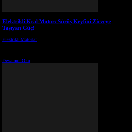
Elektrikli Kral Motor: Sürüş Keyfini Zirveye
Taşıyan Güç!
Elektrikli Motorlar
-
Ağustos 22, 2025
Elektrikli Kral Motor: Sürüş Keyfini Zirveye Taşıyan Güç! başlıklı
bu yazıda, son yılların en çok ilgi gören elektrikli motor
modellerinden biri olan Elektrikli Kral...
Devamını Oku