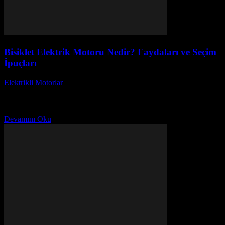
Bisiklet Elektrik Motoru Nedir? Faydaları ve Seçim
İpuçları
Elektrikli Motorlar
-
Ağustos 19, 2025
Bisiklet elektrik motoru nedir? Günümüzde giderek popülerleşen
elektrikli bisikletler, hem çevre dostu hem de pratik ulaşım aracı
olarak öne çıkmaktadır. Bu yazıda, bisiklet elektrik...
Devamını Oku