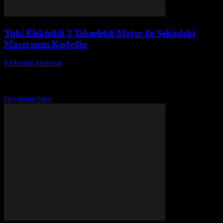
Yuki Elektrikli 3 Tekerlekli Motor ile Şehirdeki
Maceranızı Keşfedin
Elektrikli Motorlar
-
Ağustos 19, 2025
Yuki Elektrikli 3 Tekerlekli Motor ile Şehirdeki Maceranızı
Keşfedin! Şehir hayatının karmaşası içinde kaybolmamak ve
özgürlüğün tadını çıkarmak için en iyi çözüm Yuki elektrikli...
Devamını Oku