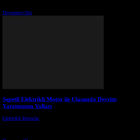
motorlar, çevre dostu, ekonomik ve yüksek performans sunan
alternatifler olarak son yıllarda dikkat çekiyor. Bu yazıda, elektrikli...
Devamını Oku
Sepetli Elektrikli Motor ile Ulaşımda Devrim
Yaratmanın Yolları
Elektrikli Motorlar
-
Ağustos 23, 2025
Sepetli Elektrikli Motor ile Ulaşımda Devrim Yaratmanın Yolları
başlıklı bu yazıda, ulaşımda devrim niteliğinde bir değişim yaratan
sepetli elektrikli motorların sunduğu avantajları keşfetmeye hazır...