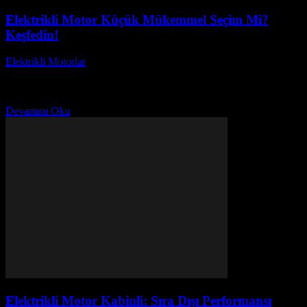
Elektrikli Motor Küçük Mükemmel Seçim Mi?
Keşfedin!
Elektrikli Motorlar
-
Ağustos 18, 2025
Elektrikli motorlar, günümüzde çevre dostu ulaşım çözümleri
arayanlar için en popüler seçeneklerden biri haline geldi. Elektrikli
motor küçük modelleri, hem kullanışlı hem de ekonomik...
Devamını Oku
Elektrikli Motor Kabinli: Sıra Dışı Performansı