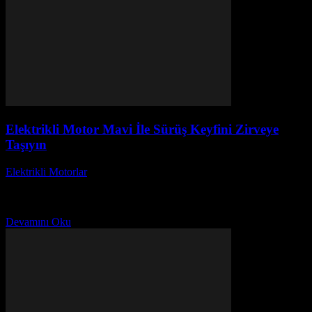
Elektrikli Motor Mavi İle Sürüş Keyfini Zirveye
Taşıyın
Elektrikli Motorlar
-
Ağustos 22, 2025
Elektrikli Motor Mavi İle Sürüş Keyfini Zirveye Taşıyın başlıklı bu
yazıda, elektrikli motor mavi renk seçeneği ile sürdüğünüzde
yaşacağınız eşsiz deneyimi keşfedeceksiniz. Elektrikli motorlar,...
Devamını Oku