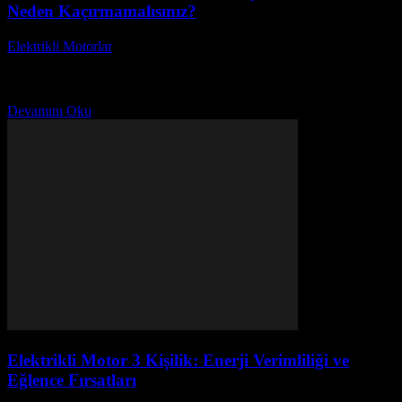
Neden Kaçırmamalısınız?
Elektrikli Motorlar
-
Ağustos 18, 2025
Elektrikli motor kabinli, son yılların en dikkat çekici yeniliklerinden
biri olarak öne çıkıyor. Sıra dışı performansı ile dikkatleri üzerine
çeken bu motorlar, hem çevre...
Devamını Oku
Elektrikli Motor 3 Kişilik: Enerji Verimliliği ve
Eğlence Fırsatları