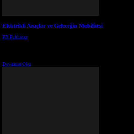
Elektrikli Araçlar ve Geleceğin Mobilitesi
PR Publisher
-
Şubat 23, 2026
Elektrikli Araçların Yükselişi Son yıllarda, elektrikli araçlar otomobil
endüstrisinde bir devrim yaratmıştır. Düşük karbon emisyonları,
yüksek verimlilik ve gelişmiş teknoloji ile elektrikli araçlar,
geleneksel benzinli...
Devamını Oku