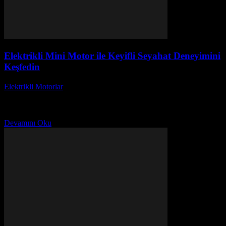
Elektrikli Mini Motor ile Keyifli Seyahat Deneyimini
Keşfedin
Elektrikli Motorlar
-
Ağustos 22, 2025
Elektrikli Mini Motor ile Keyifli Seyahat Deneyimini Keşfedin!
Günümüzün hızla gelişen dünyasında, elektrikli mini motorlar ile
seyahat etmek hem keyifli hem de pratik bir...
Devamını Oku