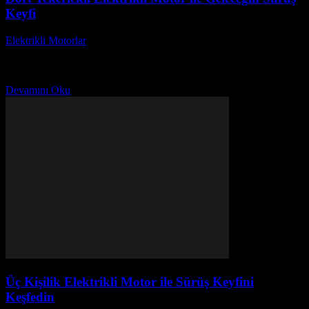
Keyfi
Elektrikli Motorlar
-
Ağustos 21, 2025
Dört Tekerlekli Elektrikli Motor ile Geleceğin Sürüş Keyfi, motor
dünyasında devrim yaratan bir yenilik olarak karşımıza çıkıyor.
Geleneksel motorların yerini almayı hedefleyen bu elektrikli...
Devamını Oku
Üç Kişilik Elektrikli Motor ile Sürüş Keyfini
Keşfedin