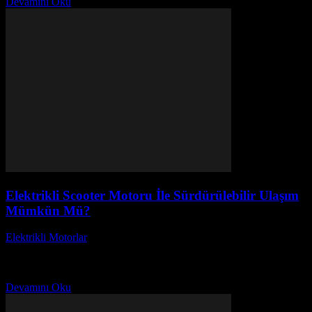
Devamını Oku
Elektrikli Scooter Motoru İle Sürdürülebilir Ulaşım
Mümkün Mü?
Elektrikli Motorlar
-
Ağustos 23, 2025
Elektrikli scooter motoru ile sürdürülebilir ulaşım mümkün mü? Bu
soru, günümüzde çevre dostu ulaşım çözümlerine olan ilginin arttığı
bir dönemde oldukça önemli bir hal...
Devamını Oku