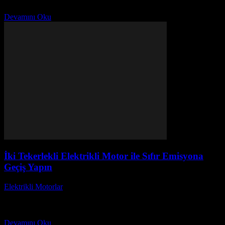
konforu keşfedeceğiz. Günümüzde, elektrikli motorlar hem...
Devamını Oku
İki Tekerlekli Elektrikli Motor ile Sıfır Emisyona
Geçiş Yapın
Elektrikli Motorlar
-
Ağustos 21, 2025
İki Tekerlekli Elektrikli Motor ile Sıfır Emisyona Geçiş Yapın
başlıklı bu yazıda, çevre dostu ulaşımın yeni yüzü olan elektrikli
motorların sunduğu avantajlara odaklanacağız. Sıfır...
Devamını Oku