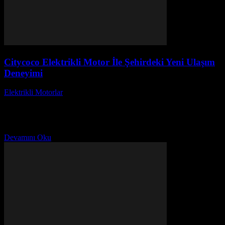
Citycoco Elektrikli Motor İle Şehirdeki Yeni Ulaşım
Deneyimi
Elektrikli Motorlar
-
Ağustos 20, 2025
Şehir yaşamı, hızla değişen dinamikleriyle birlikte yeni ulaşım
çözümleri arayışını kaçınılmaz hale getiriyor. Citycoco elektrikli
motor ile şehirdeki yeni ulaşım deneyimi, sürdürülebilirlik ve
pratiklik...
Devamını Oku