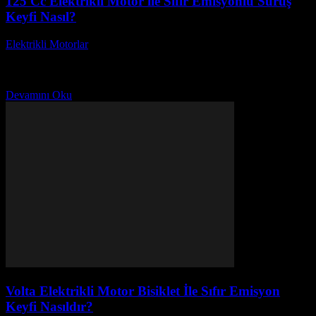
125 Cc Elektrikli Motor ile Sıfır Emisyonlu Sürüş
Keyfi Nasıl?
Elektrikli Motorlar
-
Ağustos 23, 2025
Günümüzde 125 cc elektrikli motor kullanımı, sıfır emisyonlu sürüş
keyfi arayan birçok birey için cazip bir seçenek haline gelmiştir. Sıfır
emisyon ile çevre dostu...
Devamını Oku
Volta Elektrikli Motor Bisiklet İle Sıfır Emisyon
Keyfi Nasıldır?