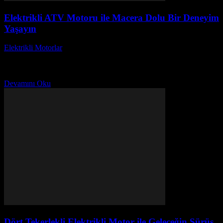
Elektrikli ATV Motoru ile Macera Dolu Bir Deneyim
Yaşayın
Elektrikli Motorlar
-
Ağustos 22, 2025
Elektrikli ATV motoru ile macera dolu bir deneyim yaşamak,
doğanın tadını çıkarırken heyecan arayanların tercihi haline geldi.
Peki, elektrikli ATV'ler neden bu kadar popüler?...
Devamını Oku
Dört Tekerlekli Elektrikli Motor ile Geleceğin Sürüş