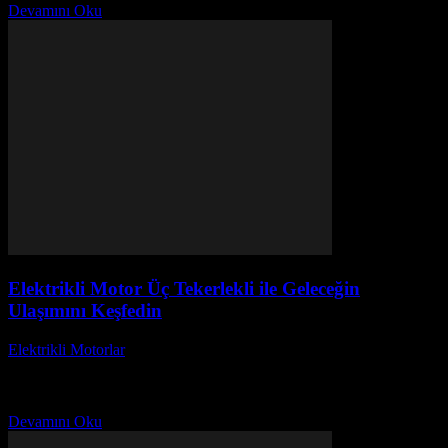
Devamını Oku
Elektrikli Motor Üç Tekerlekli ile Geleceğin
Ulaşımını Keşfedin
Elektrikli Motorlar
-
Ağustos 17, 2025
Elektrikli motor üç tekerlekli araçlar, geleceğin ulaşımını
keşfetmenin en heyecan verici yollarından biri olarak karşımıza
çıkıyor. Üç tekerlekli elektrikli motorlar hem çevre dostu hem...
Devamını Oku