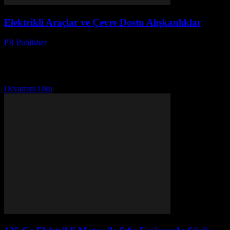
Elektrikli Araçlar ve Çevre Dostu Alışkanlıklar
PR Publisher
-
Şubat 20, 2026
Elektrikli Araçların Çevreye Etkisi Elektrikli araçlar, geleneksel içten
yanmalı motorlu araçlara karşı önemli avantajlar sunmaktadır.
Öncelikle, emisyonları neredeyse sıfırdır, bu da hava kalitesini
önemli ölçüde...
Devamını Oku