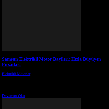
Samsun Elektrikli Motor Bayileri: Hızla Büyüyen
Fırsatlar!
Elektrikli Motorlar
-
Ağustos 23, 2025
Samsun Elektrikli Motor Bayileri: Hızla Büyüyen Fırsatlar!
Elektrikli motorlar, çevre dostu ulaşım çözümleri arayanlar için
önemli bir alternatif haline geldi. Samsun'daki elektrikli motor
bayileri,...
Devamını Oku