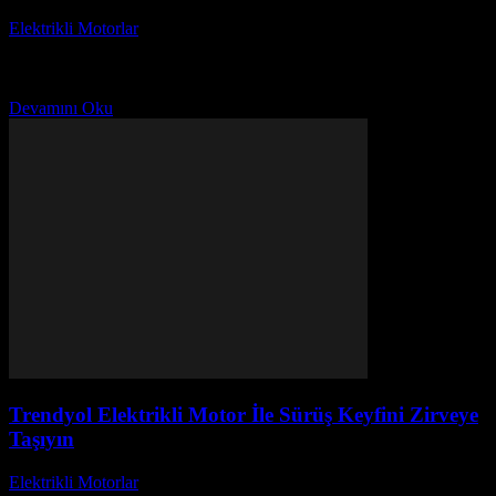
Elektrikli Motorlar
-
Ağustos 23, 2025
Volta Elektrikli Motor Bisiklet İle Sıfır Emisyon Keyfi Nasıldır? Bu
sorunun cevabı, hem çevre dostu ulaşım çözümleri arayanlar hem de
özgürce sürüş deneyimi yaşamak...
Devamını Oku
Trendyol Elektrikli Motor İle Sürüş Keyfini Zirveye
Taşıyın
Elektrikli Motorlar
-
Ağustos 23, 2025