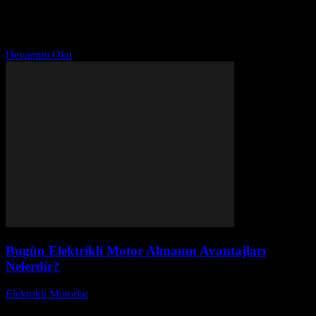
Trendyol Elektrikli Motor ile sürüş keyfini zirveye taşıyın!
Günümüzde çevre dostu ve ekonomik ulaşım seçenekleri
arayanların tercihi olan elektrikli motorlar, şehir içi ulaşımda
devrim...
Devamını Oku
Bugün Elektrikli Motor Almanın Avantajları
Nelerdir?
Elektrikli Motorlar
-
Ağustos 23, 2025
Bugün elektrikli motor almanın avantajları nelerdir? Elektrikli