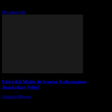
soru, hem macera severler hem de günlük ulaşımını eğlenceli hale
getirmek isteyenler için...
Devamını Oku
Elektrikli Motor ile Scooter Kullanmanın
Avantajları Neler?
Elektrikli Motorlar
-
Ağustos 18, 2025
Günümüzde elektrikli motor ile scooter kullanmanın avantajları, hem
çevre dostu seçenekler arayanlar hem de pratik ulaşım çözümleri
isteyenler için oldukça cazip hale gelmiştir. Peki,...