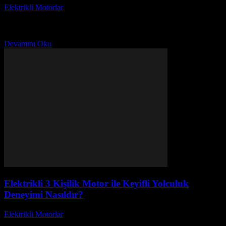
Elektrikli Motorlar
-
Ağustos 18, 2025
Elektrikli motorlar, günümüzün en heyecan verici ve enerji
verimliliği sunan ulaşım araçlarından biri haline gelmiştir. Özellikle 3
kişilik elektrikli motor modelleri, hem eğlenceli bir...
Devamını Oku
Elektrikli 3 Kişilik Motor ile Keyifli Yolculuk
Deneyimi Nasıldır?
Elektrikli Motorlar
-
Ağustos 18, 2025
Elektrikli 3 kişilik motor ile keyifli yolculuk deneyimi nasıl olur? Bu